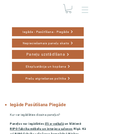
Iegāde - Pasūtīšana - Piegāde
Nepieciešamais paneļu skaits
Paneļu uzstādīšana
Ekspluatācija un kopšana
Preču atgriešanas politika
Iegāde Pasūtīšana Piegāde
Kur var iegādāties dizaina paneļus?
Paneļus var iegādāties
illi e-veikalā
un klātienē
RIPO fabrika mēbeļu un interjera salonos
Rīgā. Kā
arī RIPO fabrika ražošanas kompleksā Piņķos,