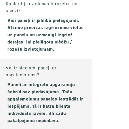
Ko darīt ja uz sienas ir rozetes un
slēdži?
Visi paneļi ir pilnībā pielāgojami.
Atzīmē precīzas izgriezumu vietas
uz paneļa un uzmanīgi izgriež
detaļas, lai pielāgotu slēdžu /
rozešu izvietojumam.
Vai ir pieejami paneļi ar
apgaismojumu?
Paneļi ar integrētu apgaismoju
šobrīd nav piedāvājumā. Taču
apgaismojumu paneļos iestrādāt ir
iespējams, tā ir katra klienta
individuāla izvēle. illi šādu
pakalpojumu nepiedāvā.