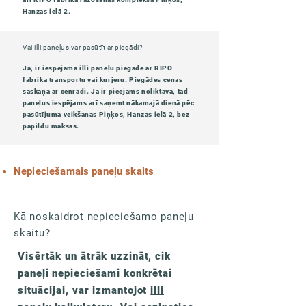
Hanzas ielā 2.
Vai illi paneļus var pasūtīt ar piegādi?
Jā, ir iespējama illi paneļu piegāde ar RIPO
fabrika transportu vai kurjeru. Piegādes cenas
saskaņā ar cenrādi. Ja ir pieejams noliktavā, tad
paneļus iespējams arī saņemt nākamajā dienā pēc
pasūtījuma veikšanas Piņķos, Hanzas ielā 2, bez
papildu maksas.
Nepieciešamais paneļu skaits
Kā noskaidrot nepieciešamo paneļu
skaitu?
Visērtāk un ātrāk uzzināt, cik
paneļi nepieciešami konkrētai
situācijai, var izmantojot
illi