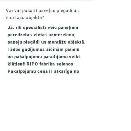
Vai var pasūtīt paneļus piegādi un
montāžu objektā?
Jā. illi speciālisti veic paneļiem
paredzētās vietas uzmērīšanu,
paneļu piegādi un montāžu objektā.
Tādos gadījumos aicinām paneļu
un pakalpojumu pasūtījumu veikt
klātienē RIPO fabrika salonos.
Pakalpojumu cena ir atkarīga no
pasūtījuma apjoma un objekta
atrašanās vietas.
Ekspluatācija un kopšana
Kā kopt illi
paneļus?