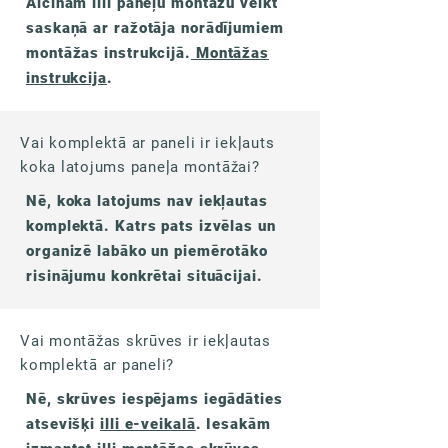
Aicinām illi paneļu montāžu veikt
saskaņā ar ražotāja norādījumiem
montāžas instrukcijā.
Montāžas
instrukcija
.
Vai komplektā ar paneli ir iekļauts
koka latojums paneļa montāžai?
Nē, koka latojums nav iekļautas
komplektā. Katrs pats izvēlas un
organizē labāko un piemērotāko
risinājumu konkrētai situācijai.
Vai montāžas skrūves ir iekļautas
komplektā ar paneli?
Nē, skrūves iespējams iegādāties
atsevišķi
illi e-veikalā
. Iesakām