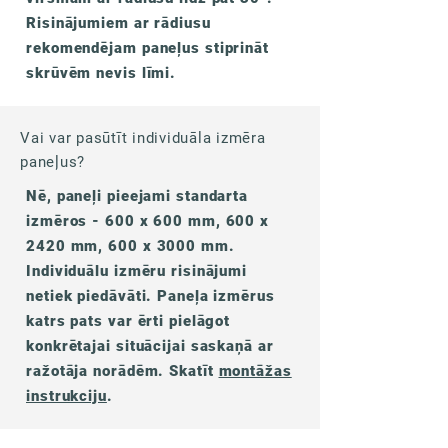
Risinājumiem ar rādiusu
rekomendējam paneļus stiprināt
skrūvēm nevis līmi.
Vai var pasūtīt individuāla izmēra
paneļus?
Nē, paneļi pieejami standarta
izmēros - 600 x 600 mm, 600 x
2420 mm, 600 x 3000 mm.
Individuālu izmēru risinājumi
netiek piedāvāti. Paneļa izmērus
katrs pats var ērti pielāgot
konkrētajai situācijai saskaņā ar
ražotāja norādēm. Skatīt
montāžas
instrukciju
.