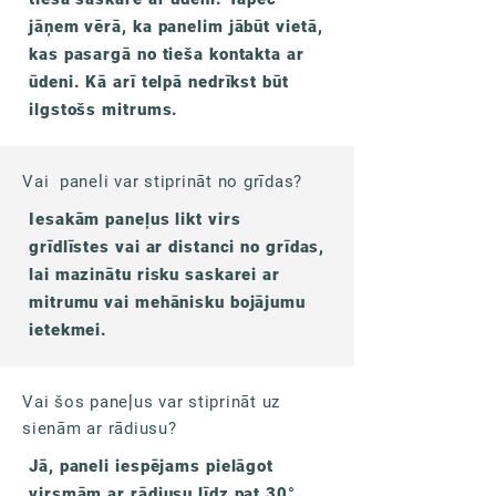
jāņem vērā, ka panelim jābūt vietā,
kas pasargā no tieša kontakta ar
ūdeni. Kā arī telpā nedrīkst būt
ilgstošs mitrums.
Vai paneli var stiprināt no grīdas?
Iesakām paneļus likt virs
grīdlīstes vai ar distanci no grīdas,
lai mazinātu risku saskarei ar
mitrumu vai mehānisku bojājumu
ietekmei.
Vai šos paneļus var stiprināt uz
sienām ar rādiusu?
Jā, paneli iespējams pielāgot
virsmām ar rādiusu līdz pat 30°.