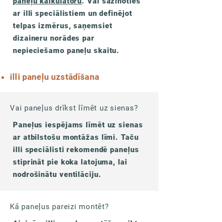
paneļu kalkulatoru
.
Vai sazinoties
ar illi speciālistiem un definējot
telpas izmērus, saņemsiet
dizaineru norādes par
nepieciešamo paneļu skaitu.
illi paneļu uzstādīšana
Vai paneļus drīkst līmēt uz sienas?
Paneļus iespējams līmēt uz sienas
ar atbilstošu montāžas līmi. Taču
illi speciālisti rekomendē paneļus
stiprināt pie koka latojuma, lai
nodrošinātu ventilāciju.
Kā paneļus pareizi montēt?