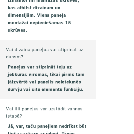
izmantot illi montāžas skrūves,
kas atbilst dizainam un
dimensijām. Viena paneļa
montāžai nepieciešamas 15
skrūves.
Vai dizaina paneļus var stiprināt uz
durvīm?
Paneļus var stiprināt teju uz
jebkuras virsmas, tikai pirms tam
jāizvērtē vai panelis neietekmēs
durvju vai citu elementu funkciju.
Vai illi paneļus var uzstādīt vannas
istabā?
Jā, var, taču paneļiem nedrīkst būt
tieša saskare ar ūdeni. Tāpēc