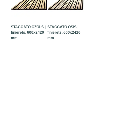
STACCATO OZOLS |
STACCATO OSIS |
finierēts, 600x2420
finierēts, 600x2420
mm
mm
Cena
Cena
163,35 €
163,35 €
Nodoklis Ieskaitot
Nodoklis Ieskaitot
PIEVIENOT
PIEVIENOT
GROZAM
GROZAM