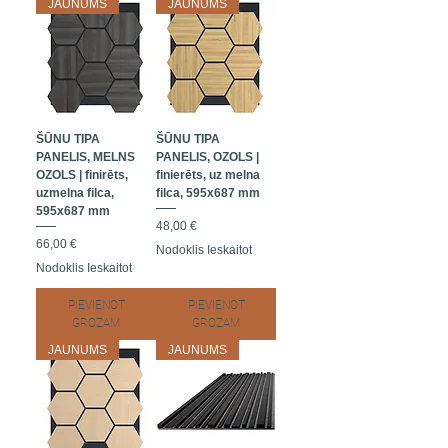
JAUNUMS
JAUNUMS
ŠŪNU TIPA
ŠŪNU TIPA
PANELIS, MELNS
PANELIS, OZOLS |
OZOLS | finirēts,
finierēts, uz melna
uzmelna filca,
filca, 595x687 mm
595x687 mm
Cena
48,00 €
Cena
66,00 €
Nodoklis Ieskaitot
Nodoklis Ieskaitot
PIEVIENOT
PIEVIENOT
GROZAM
GROZAM
JAUNUMS
JAUNUMS