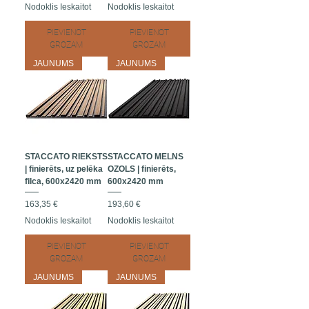
Nodoklis Ieskaitot
Nodoklis Ieskaitot
PIEVIENOT
PIEVIENOT
GROZAM
GROZAM
JAUNUMS
JAUNUMS
STACCATO RIEKSTS
STACCATO MELNS
| finierēts, uz pelēka
OZOLS | finierēts,
filca, 600x2420 mm
600x2420 mm
Cena
Cena
163,35 €
193,60 €
Nodoklis Ieskaitot
Nodoklis Ieskaitot
PIEVIENOT
PIEVIENOT
GROZAM
GROZAM
JAUNUMS
JAUNUMS