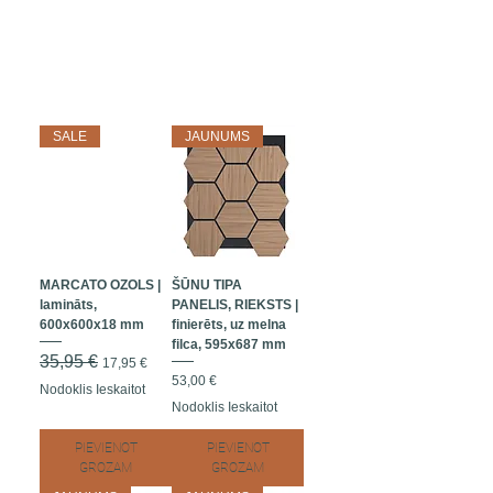
SALE
JAUNUMS
MARCATO OZOLS |
ŠŪNU TIPA
lamināts,
PANELIS, RIEKSTS |
600x600x18 mm
finierēts, uz melna
filca, 595x687 mm
Parastā cena
35,95 €
Izpārdošanas cena
17,95 €
Cena
53,00 €
Nodoklis Ieskaitot
Nodoklis Ieskaitot
PIEVIENOT
PIEVIENOT
GROZAM
GROZAM