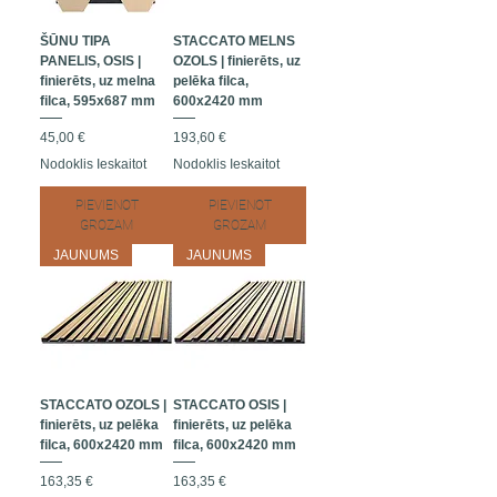
ŠŪNU TIPA
STACCATO MELNS
PANELIS, OSIS |
OZOLS | finierēts, uz
finierēts, uz melna
pelēka filca,
filca, 595x687 mm
600x2420 mm
Cena
Cena
45,00 €
193,60 €
Nodoklis Ieskaitot
Nodoklis Ieskaitot
PIEVIENOT
PIEVIENOT
GROZAM
GROZAM
JAUNUMS
JAUNUMS
STACCATO OZOLS |
STACCATO OSIS |
finierēts, uz pelēka
finierēts, uz pelēka
filca, 600x2420 mm
filca, 600x2420 mm
Cena
Cena
163,35 €
163,35 €