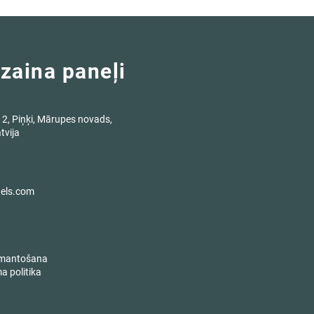
dizaina paneļi
 2, Piņķi, Mārupes novads,
tvija
nels.com
zmantošana
a politika