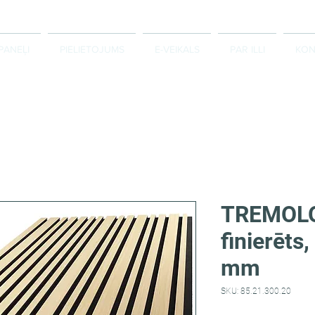
PANEĻI
PIELIETOJUMS
E-VEIKALS
PAR ILLI
KON
TREMOLO
finierēt
mm
SKU: 85.21.300.20