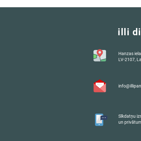
illi 
Hanzas iela
LV-2107, La
info@illipa
Sīkdatņu i
un privātum