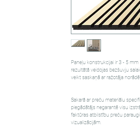
Paneļu konstrukcijai ir 3 - 5 mm
rezultātā veidojas bezšuvju sal
veikt saskaņā ar ražotāja norād
Sakarā ar preču materiālu specif
piegādātājs negarantē visu izstr
faktūras atbilstību preču paraug
vizualizācijām.